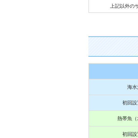
上記以外の
海水
初回設
熱帯魚（
初回設