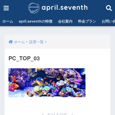
april.seventh
ホーム
april.seventhの特徴
会社案内
料金プラン
お問い
ホーム
設置一覧
PC_TOP_03
SHARE