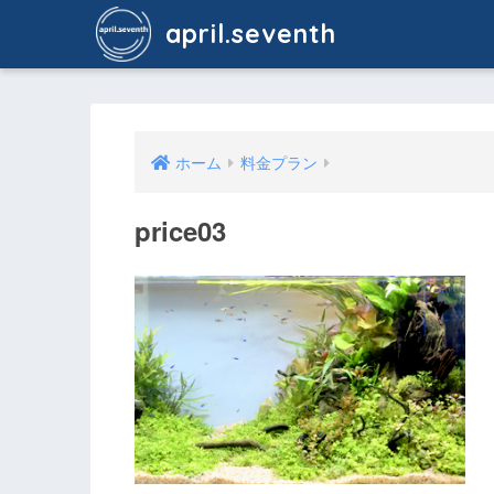
april.seventh
ホーム
料金プラン
price03